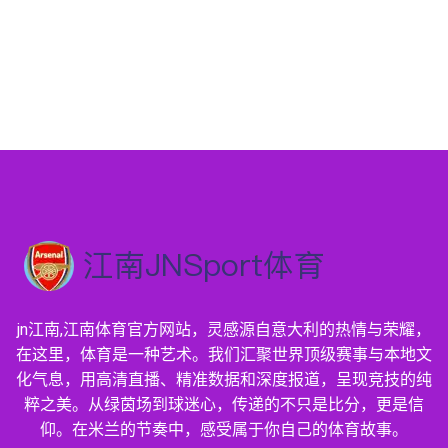
jn江南,江南体育官方网站，灵感源自意大利的热情与荣耀，
在这里，体育是一种艺术。我们汇聚世界顶级赛事与本地文
化气息，用高清直播、精准数据和深度报道，呈现竞技的纯
粹之美。从绿茵场到球迷心，传递的不只是比分，更是信
仰。在米兰的节奏中，感受属于你自己的体育故事。