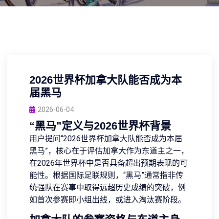
2026世界杯加拿大队能否成为本
届黑马
2026-06-04
“黑马”定义与2026世界杯背景
用户提问“2026世界杯加拿大队能否成为本届
黑马”，核心在于评估加拿大作为东道主之一，
在2026年世界杯中是否具备超出预期表现的可
能性。根据国际足联规则，“黑马”通常指非传
统强队在赛事中取得远超历史成绩的突破，例
如首次参赛即小组出线，或进入淘汰赛阶段。